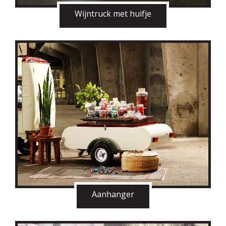
Wijntruck met huifje
Aanhanger